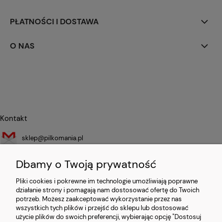
PŁATNOŚCI I DOSTAWA
O NAS
Kontakt
sklep@pilkomania.pl
+48 786 346 111
Dbamy o Twoją prywatność
Pliki cookies i pokrewne im technologie umożliwiają poprawne
Sprzedawca
działanie strony i pomagają nam dostosować ofertę do Twoich
potrzeb. Możesz zaakceptować wykorzystanie przez nas
ECOMM SPACE NO LIMITS LTD
wszystkich tych plików i przejść do sklepu lub dostosować
27 Old Gloucester Street
użycie plików do swoich preferencji, wybierając opcję "Dostosuj
London, United Kingdom