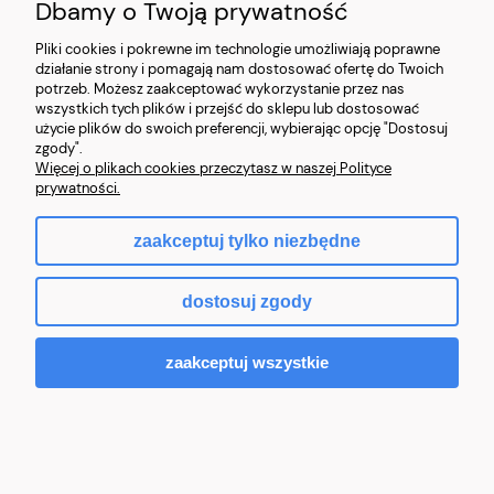
Dbamy o Twoją prywatność
Pliki cookies i pokrewne im technologie umożliwiają poprawne
działanie strony i pomagają nam dostosować ofertę do Twoich
potrzeb. Możesz zaakceptować wykorzystanie przez nas
wszystkich tych plików i przejść do sklepu lub dostosować
użycie plików do swoich preferencji, wybierając opcję "Dostosuj
zgody".
Więcej o plikach cookies przeczytasz w naszej Polityce
prywatności.
zaakceptuj tylko niezbędne
Obuwie Piłkarskie TURF Pro Speed FG Buty
Sportowe roz.35-45
dostosuj zgody
234,99 zł
zaakceptuj wszystkie
Do koszyka