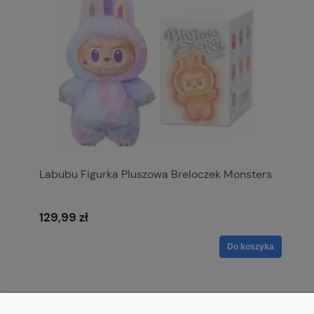
Labubu Figurka Pluszowa Breloczek Monsters
129,99 zł
Do koszyka