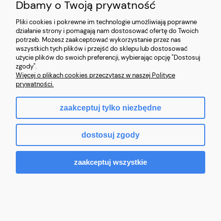
Dbamy o Twoją prywatność
Pliki cookies i pokrewne im technologie umożliwiają poprawne
działanie strony i pomagają nam dostosować ofertę do Twoich
potrzeb. Możesz zaakceptować wykorzystanie przez nas
wszystkich tych plików i przejść do sklepu lub dostosować
użycie plików do swoich preferencji, wybierając opcję "Dostosuj
zgody".
Więcej o plikach cookies przeczytasz w naszej Polityce
prywatności.
zaakceptuj tylko niezbędne
dostosuj zgody
Labubu Figurka Pluszowa Breloczek Monsters
zaakceptuj wszystkie
129,99 zł
Do koszyka