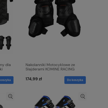
ny dla
Nakolanniki Motocyklowe ze
ki
Slajderami KOMINE RACING
Zewnętrzne Ochraniacze Kolan
174,99 zł
koszyka
Do koszyka