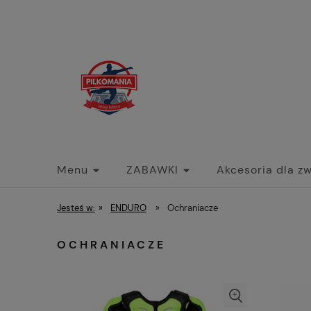
Menu
ZABAWKI
Akcesoria dla zw
ENDURO
AKCESORIA DOMOWE
ZE
Jesteś w:
»
ENDURO
»
Ochraniacze
OCHRANIACZE