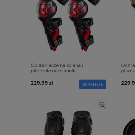
Ochraniacze na kolana i
Ochran
piszczele nakolanniki
piszcz
motocyklowe CARBON Ochrona
motoc
Cross
Cross
229,99 zł
229,9
Do koszyka