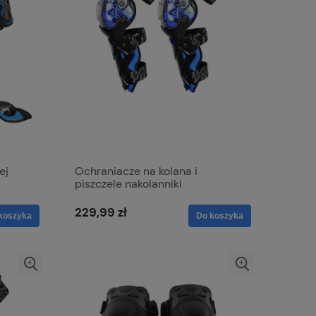
ej
Ochraniacze na kolana i
piszczele nakolanniki
ower
motocyklowe CARBON Ochrona
Cross
229,99 zł
koszyka
Do koszyka