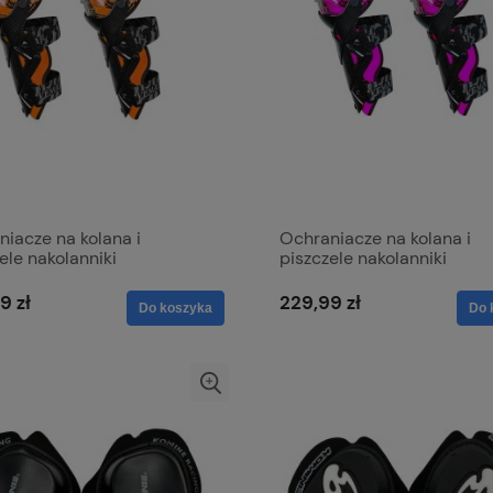
iacze na kolana i
Ochraniacze na kolana i
ele nakolanniki
piszczele nakolanniki
yklowe CARBON Ochrona
motocyklowe CARBON Oc
Cross
9 zł
229,99 zł
Do koszyka
Do 