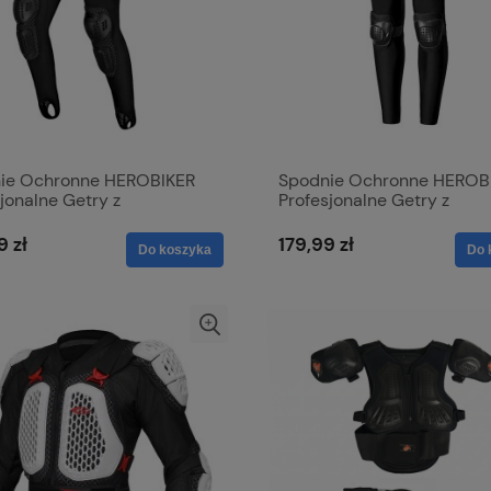
ie Ochronne HEROBIKER
Spodnie Ochronne HEROB
jonalne Getry z
Profesjonalne Getry z
niaczami na Motor i Rower
Ochraniaczami na Motor i
9 zł
179,99 zł
Do koszyka
Do 