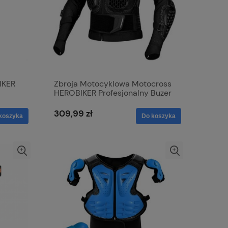
IKER
Zbroja Motocyklowa Motocross
HEROBIKER Profesjonalny Buzer
 Rower
Ochronny
309,99 zł
koszyka
Do koszyka