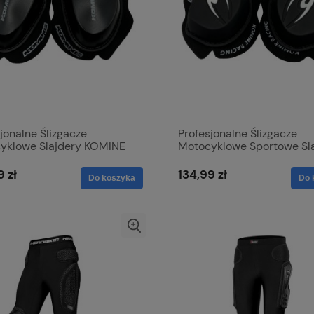
jonalne Ślizgacze
Profesjonalne Ślizgacze
yklowe Slajdery KOMINE
Motocyklowe Sportowe Sl
G Kolan
KOMINE RACING Kolan
9 zł
134,99 zł
Do koszyka
Do 