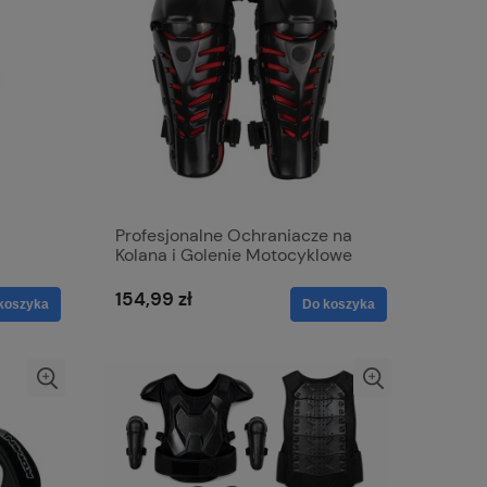
Profesjonalne Ochraniacze na
Kolana i Golenie Motocyklowe
hrona
Cross Quad
154,99 zł
koszyka
Do koszyka