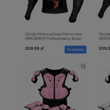
Zbroja Motocyklowa Motocross
Zbroj
HEROBIKER Profesjonalny Buzer
HEROB
Ochronny
Ochro
309,99 zł
309,9
Do koszyka