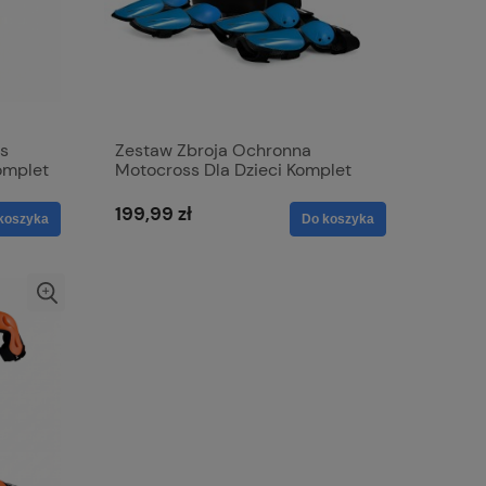
s
Zestaw Zbroja Ochronna
komplet
Motocross Dla Dzieci Komplet
Ochraniaczy
199,99 zł
koszyka
Do koszyka