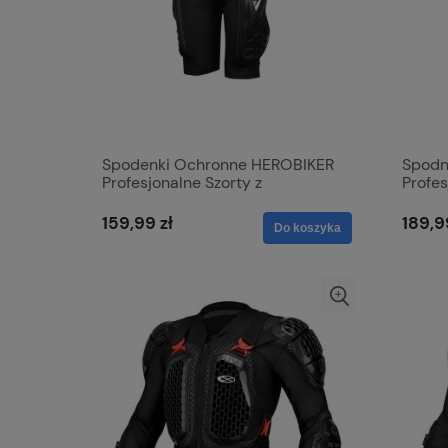
Spodenki Ochronne HEROBIKER
Spodn
Profesjonalne Szorty z
Profes
Ochraniaczami Bioder i Kości
Ochra
Ogonowej
159,99 zł
189,9
Do koszyka