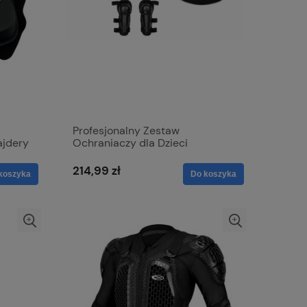
Profesjonalny Zestaw
ajdery
Ochraniaczy dla Dzieci
Cross/Enduro Pełna Zbroja i
Ochraniacze
214,99 zł
koszyka
Do koszyka