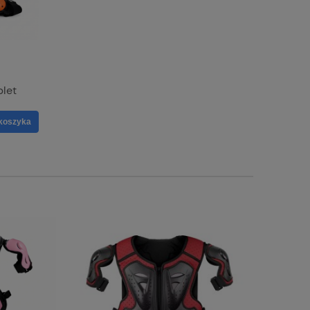
plet
koszyka