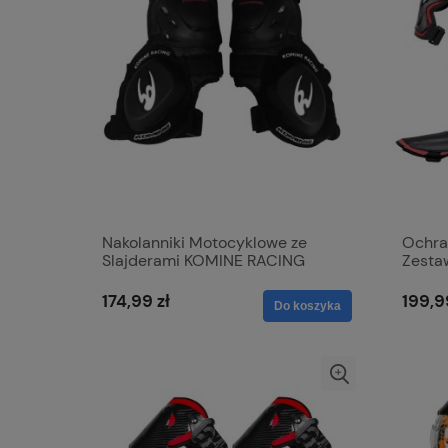
Nakolanniki Motocyklowe ze
Ochran
Slajderami KOMINE RACING
Zesta
Zewnętrzne Ochraniacze Kolan
Dziec
174,99 zł
199,9
Do koszyka