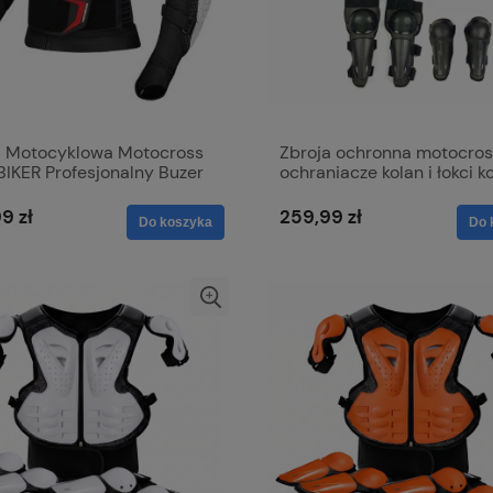
a Motocyklowa Motocross
Zbroja ochronna motocros
IKER Profesjonalny Buzer
ochraniacze kolan i łokci 
nny
ochronny dla dzieci
9 zł
259,99 zł
Do koszyka
Do 