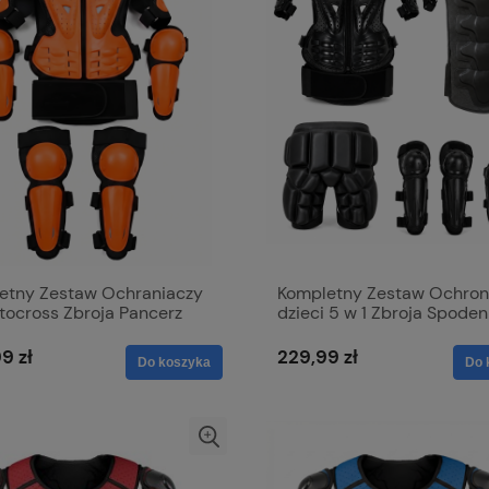
etny Zestaw Ochraniaczy
Kompletny Zestaw Ochron
tocross Zbroja Pancerz
dzieci 5 w 1 Zbroja Spoden
ieci
Ochronne i Komplet
Ochraniaczy
9 zł
229,99 zł
Do koszyka
Do 