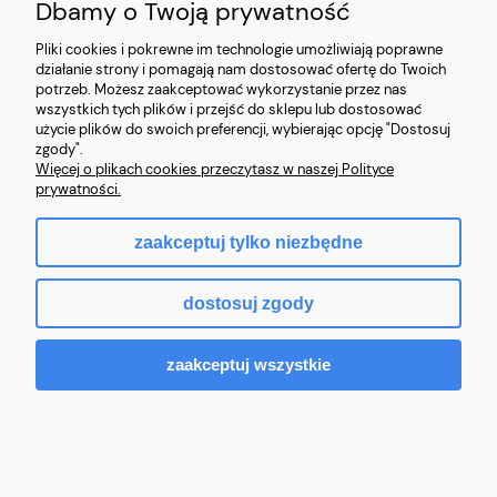
Dbamy o Twoją prywatność
Pliki cookies i pokrewne im technologie umożliwiają poprawne
działanie strony i pomagają nam dostosować ofertę do Twoich
Skórzane Rękawice Motocyklowe Męskie
potrzeb. Możesz zaakceptować wykorzystanie przez nas
Sportowe Długie roz.M-XXL
wszystkich tych plików i przejść do sklepu lub dostosować
użycie plików do swoich preferencji, wybierając opcję "Dostosuj
229,99 zł
zgody".
Więcej o plikach cookies przeczytasz w naszej Polityce
prywatności.
Do koszyka
zaakceptuj tylko niezbędne
dostosuj zgody
zaakceptuj wszystkie