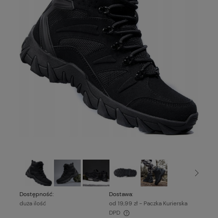
Dostępność:
Dostawa:
duża ilość
od 19,99 zł
- Paczka Kurierska
DPD