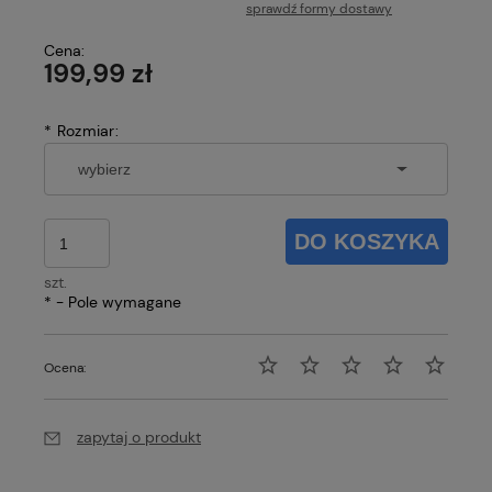
sprawdź formy dostawy
Cena nie zawiera ewentualnych kosztów płatności
Cena:
199,99 zł
*
Rozmiar:
DO KOSZYKA
szt.
*
- Pole wymagane
Ocena:
zapytaj o produkt