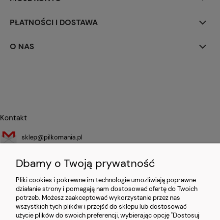
PŁATNOŚCI I DOSTAWA
O NAS
Kontakt
sklep@pilkomania.pl
+48 786 346 111
Dbamy o Twoją prywatność
Pliki cookies i pokrewne im technologie umożliwiają poprawne
Sprzedawca
działanie strony i pomagają nam dostosować ofertę do Twoich
potrzeb. Możesz zaakceptować wykorzystanie przez nas
ECOMM SPACE NO LIMITS LTD
wszystkich tych plików i przejść do sklepu lub dostosować
27 Old Gloucester Street
użycie plików do swoich preferencji, wybierając opcję "Dostosuj
London, United Kingdom