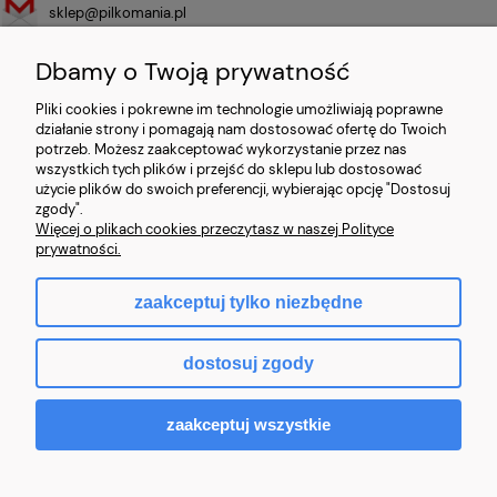
sklep@pilkomania.pl
+48 786 346 111
Dbamy o Twoją prywatność
Pliki cookies i pokrewne im technologie umożliwiają poprawne
Sprzedawca
działanie strony i pomagają nam dostosować ofertę do Twoich
potrzeb. Możesz zaakceptować wykorzystanie przez nas
ECOMM SPACE NO LIMITS LTD
wszystkich tych plików i przejść do sklepu lub dostosować
27 Old Gloucester Street
użycie plików do swoich preferencji, wybierając opcję "Dostosuj
London, United Kingdom
zgody".
WC1N 3AX
Więcej o plikach cookies przeczytasz w naszej Polityce
Numer rejestracyjny: 14591623
prywatności.
zaakceptuj tylko niezbędne
pokaż pełną wersję strony
dostosuj zgody
Sklep internetowy Shoper.pl
zaakceptuj wszystkie