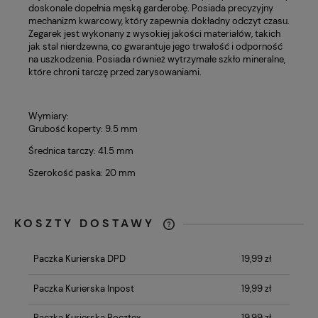
doskonale dopełnia męską garderobę. Posiada precyzyjny
mechanizm kwarcowy, który zapewnia dokładny odczyt czasu.
Zegarek jest wykonany z wysokiej jakości materiałów, takich
jak stal nierdzewna, co gwarantuje jego trwałość i odporność
na uszkodzenia. Posiada również wytrzymałe szkło mineralne,
które chroni tarczę przed zarysowaniami.
Wymiary:
Grubość koperty: 9.5 mm
Średnica tarczy: 41.5 mm
Szerokość paska: 20 mm
KOSZTY DOSTAWY
CENA NIE ZAWIERA EWENTUALNYCH
KOSZTÓW PŁATNOŚCI
Paczka Kurierska DPD
19,99 zł
Paczka Kurierska Inpost
19,99 zł
Paczka Kurierska Pocztex
19,99 zł