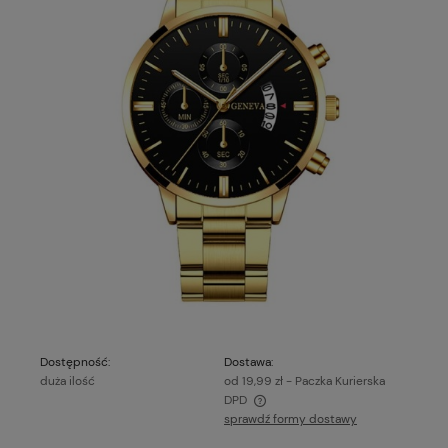
Dostępność:
Dostawa:
duża ilość
od 19,99 zł
- Paczka Kurierska
DPD
sprawdź formy dostawy
Cena nie zawiera ewentualnych kosztów płatności