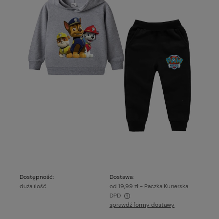
Dostępność:
Dostawa:
duża ilość
od 19,99 zł
- Paczka Kurierska
DPD
sprawdź formy dostawy
Cena nie zawiera ewentualnych kosztów płatności