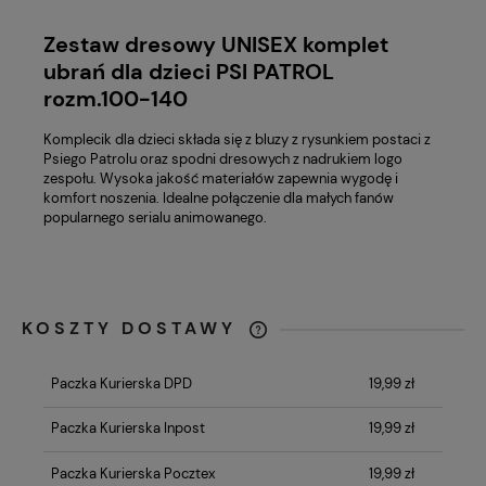
Zestaw dresowy UNISEX komplet
ubrań dla dzieci PSI PATROL
rozm.100-140
Komplecik dla dzieci składa się z bluzy z rysunkiem postaci z
Psiego Patrolu oraz spodni dresowych z nadrukiem logo
zespołu. Wysoka jakość materiałów zapewnia wygodę i
komfort noszenia. Idealne połączenie dla małych fanów
popularnego serialu animowanego.
KOSZTY DOSTAWY
CENA NIE ZAWIERA EWENTUALNYCH
KOSZTÓW PŁATNOŚCI
Paczka Kurierska DPD
19,99 zł
Paczka Kurierska Inpost
19,99 zł
Paczka Kurierska Pocztex
19,99 zł