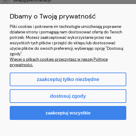
+48 786 346 111
Dbamy o Twoją prywatność
Pliki cookies i pokrewne im technologie umożliwiają poprawne
Sprzedawca
działanie strony i pomagają nam dostosować ofertę do Twoich
potrzeb. Możesz zaakceptować wykorzystanie przez nas
ECOMM SPACE NO LIMITS LTD
wszystkich tych plików i przejść do sklepu lub dostosować
27 Old Gloucester Street
użycie plików do swoich preferencji, wybierając opcję "Dostosuj
London, United Kingdom
zgody".
WC1N 3AX
Więcej o plikach cookies przeczytasz w naszej Polityce
Numer rejestracyjny: 14591623
prywatności.
zaakceptuj tylko niezbędne
pokaż pełną wersję strony
dostosuj zgody
Sklep internetowy Shoper.pl
zaakceptuj wszystkie